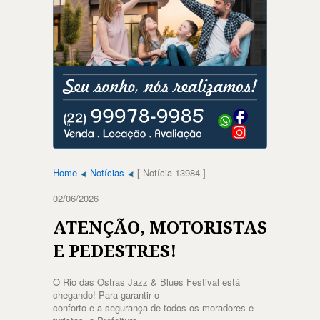
Home
Notícias
[ Notícia 13984 ]
02/06/2026
ATENÇÃO, MOTORISTAS
E PEDESTRES!
O Rio das Ostras Jazz & Blues Festival está
chegando! Para garantir o
conforto e a segurança de todos os moradores e