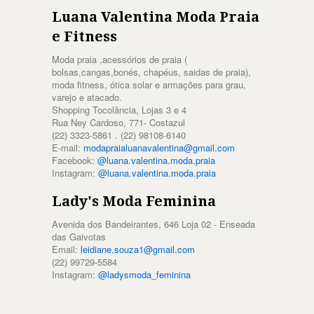
Luana Valentina Moda Praia
e Fitness
Moda praia ,acessórios de praia (
bolsas,cangas,bonés, chapéus, saidas de praia),
moda fitness, ótica solar e armações para grau,
varejo e atacado.
Shopping Tocolância, Lojas 3 e 4
Rua Ney Cardoso, 771- Costazul
(22) 3323-5861 . (22) 98108-6140
E-mail:
modapraialuanavalentina@gmail.com
Facebook:
@luana.valentina.moda.praia
Instagram:
@luana.valentina.moda.praia
Lady's Moda Feminina
Avenida dos Bandeirantes, 646 Loja 02 - Enseada
das Gaivotas
Email:
leidiane.souza1@gmail.com
(22) 99729-5584
Instagram:
@ladysmoda_feminina