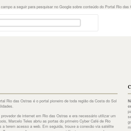
 campo a seguir para pesquisar no Google sobre conteúdo do Portal Rio das 
C
al Rio das Ostras é o portal pioneiro de toda região da Costa do Sol
N
lidades.
c
p
 provedor de internet em Rio das Ostras e era necessário utilizar um
s
ois, Marcelo Teles abriu as portas do primeiro Cyber Café de Rio
g
es a terem acesso a web. Em seguida, trouxe a conexão via satélite
m