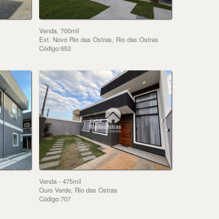
Venda, 700mil
Ext. Novo Rio das Ostras, Rio das Ostras
Código:653
Venda - 475mil
Ouro Verde, Rio das Ostras
Código:707