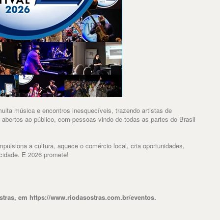
muita música e encontros inesquecíveis, trazendo artistas de
 abertos ao público, com pessoas vindo de todas as partes do Brasil
mpulsiona a cultura, aquece o comércio local, cria oportunidades,
a cidade. E 2026 promete!
stras, em https://www.riodasostras.com.br/eventos.