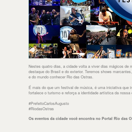
Nestes quatro dias, a cidade volta a viver dias mágicos de 
destaque do Brasil e do exterior. Teremos shows marcantes,
e do mundo conhecer Rio das Ostras.
É mais do que um festival de música, é uma iniciativa que i
fortalece o turismo e reforça a identidade artística da noss
#PrefeitoCarlosAugusto
#RiodasOstras
Os eventos da cidade você encontra no Portal Rio das O