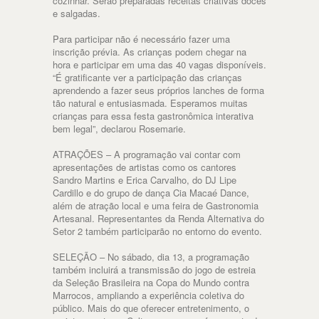
cozinhar. Serão preparadas receitas criativas doces
e salgadas.
Para participar não é necessário fazer uma
inscrição prévia. As crianças podem chegar na
hora e participar em uma das 40 vagas disponíveis.
“É gratificante ver a participação das crianças
aprendendo a fazer seus próprios lanches de forma
tão natural e entusiasmada. Esperamos muitas
crianças para essa festa gastronômica interativa
bem legal”, declarou Rosemarie.
ATRAÇÕES – A programação vai contar com
apresentações de artistas como os cantores
Sandro Martins e Erica Carvalho, do DJ Lipe
Cardillo e do grupo de dança Cia Macaé Dance,
além de atração local e uma feira de Gastronomia
Artesanal. Representantes da Renda Alternativa do
Setor 2 também participarão no entorno do evento.
SELEÇÃO – No sábado, dia 13, a programação
também incluirá a transmissão do jogo de estreia
da Seleção Brasileira na Copa do Mundo contra
Marrocos, ampliando a experiência coletiva do
público. Mais do que oferecer entretenimento, o