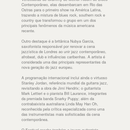
Contemporâneo, elas desembarcam em Rio das
Ostras para o primeiro show na América Latina,
trazendo a mistura de blues rock, southern rock e
country que transformou o grupo em um dos
principais fenômenos da música americana
recente.
Outro destaque é a britânica Nubya Garcia,
saxofonista responsável por renovar a cena
jazzística de Londres ao unir jazz contemporâneo,
afrobeat, dub e influências caribenhas. A artista é
considerada uma das principais representantes da
nova geração do jazz europeu.
A programação internacional inclui ainda o virtuoso
Stanley Jordan, referência mundial da guitarra jazz,
revisitando a obra de Jimi Hendrix; o guitarrista
Mark Lettieri e o pianista Bill Laurance, integrantes
da premiada banda Snarky Puppy; além da
contrabaixista australiana Linda May Han Oh,
reconhecida pela crítica especializada como uma
das instrumentistas mais sofisticadas da cena
contemporânea.
O Festival recebe também o jovem guitarrista