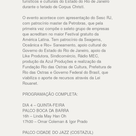
turísticos e culturais do Estado do Rio de Janeiro
durante o feriado de Corpus Christi.
O evento acontece com apresentação do Sesc RJ,
com patrocínio master da Petrobras, que pela
primeira vez compõe o seleto grupo de empresas
que acreditam no maior Festival gratuito da
América Latina. Tem patrocínio da Seagems,
Oceânica e Rio+ Saneamento, apoio cultural do
Governo do Estado do Rio de Janeiro, apoio da
Like Produtora, Sindicomércio, Rádio MEC,
produção da Azul Produções e realização da
Fundação Rio das Ostras de Cultura, Prefeitura de
Rio das Ostras e Governo Federal do Brasil, que
viabiliza o aporte de recursos através da Lei
Rouanet.
PROGRAMAÇÃO COMPLETA:
DIA 4 – QUINTA-FEIRA
PALCO BOCA DA BARRA
16h – Linda May Han Oh
17h30 – Omar Coleman & Igor Prado
PALCO CIDADE DO JAZZ (COSTAZUL)