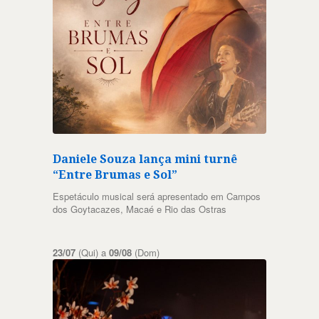
Daniele Souza lança mini turnê
“Entre Brumas e Sol”
Espetáculo musical será apresentado em Campos
dos Goytacazes, Macaé e Rio das Ostras
23/07
(Qui) a
09/08
(Dom)