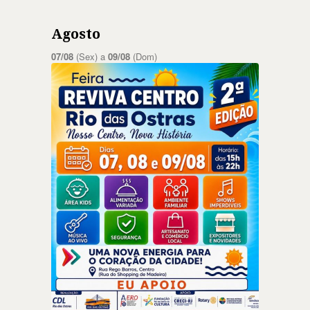
Agosto
07/08
(Sex) a
09/08
(Dom)