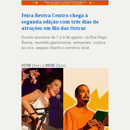
Feira Reviva Centro chega à
segunda edição com três dias de
atrações em Rio das Ostras
Evento acontece de 7 a 9 de agosto, na Rua Rego
Barros, reunindo gastronomia, artesanato, música
ao vivo, espaço infantil e comércio local
07/08
(Sex) a
09/08
(Dom)